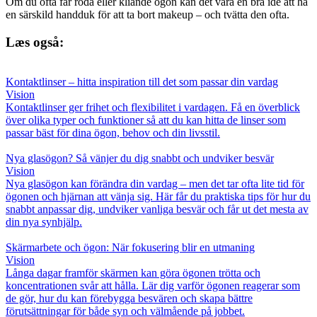
Om du ofta får röda eller kliande ögon kan det vara en bra idé att ha
en särskild handduk för att ta bort makeup – och tvätta den ofta.
Læs også:
Kontaktlinser – hitta inspiration till det som passar din vardag
Vision
Kontaktlinser ger frihet och flexibilitet i vardagen. Få en överblick
över olika typer och funktioner så att du kan hitta de linser som
passar bäst för dina ögon, behov och din livsstil.
Nya glasögon? Så vänjer du dig snabbt och undviker besvär
Vision
Nya glasögon kan förändra din vardag – men det tar ofta lite tid för
ögonen och hjärnan att vänja sig. Här får du praktiska tips för hur du
snabbt anpassar dig, undviker vanliga besvär och får ut det mesta av
din nya synhjälp.
Skärmarbete och ögon: När fokusering blir en utmaning
Vision
Långa dagar framför skärmen kan göra ögonen trötta och
koncentrationen svår att hålla. Lär dig varför ögonen reagerar som
de gör, hur du kan förebygga besvären och skapa bättre
förutsättningar för både syn och välmående på jobbet.