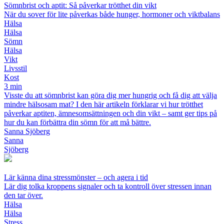
Sömnbrist och aptit: Så påverkar trötthet din vikt
När du sover för lite påverkas både hunger, hormoner och viktbalans
Hälsa
Hälsa
Sömn
Hälsa
Vikt
Livsstil
Kost
3 min
Visste du att sömnbrist kan göra dig mer hungrig och få dig att välja
mindre hälsosam mat? I den här artikeln förklarar vi hur trötthet
påverkar aptiten, ämnesomsättningen och din vikt – samt ger tips på
hur du kan förbättra din sömn för att må bättre.
Sanna Sjöberg
Sanna
Sjöberg
Lär känna dina stressmönster – och agera i tid
Lär dig tolka kroppens signaler och ta kontroll över stressen innan
den tar över.
Hälsa
Hälsa
Stress