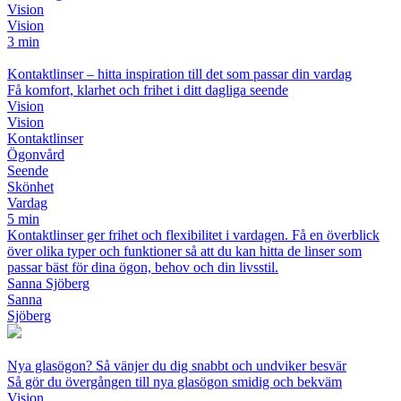
Vision
Vision
3 min
Kontaktlinser – hitta inspiration till det som passar din vardag
Få komfort, klarhet och frihet i ditt dagliga seende
Vision
Vision
Kontaktlinser
Ögonvård
Seende
Skönhet
Vardag
5 min
Kontaktlinser ger frihet och flexibilitet i vardagen. Få en överblick
över olika typer och funktioner så att du kan hitta de linser som
passar bäst för dina ögon, behov och din livsstil.
Sanna Sjöberg
Sanna
Sjöberg
Nya glasögon? Så vänjer du dig snabbt och undviker besvär
Så gör du övergången till nya glasögon smidig och bekväm
Vision