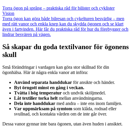
Torra ögon på språng – praktiska råd för bilister och cyklister
Vision
Torra ögon kan göra både bilresan och cykelturen besvärlig – men
med rätt vanor och enkla knep kan du skydda ögonen och se klart
även i fartvinden. Här får du praktiska råd för hur du förebygger och
lindrar besvären på vägen.
Så skapar du goda textilvanor för ögonens
skull
Små förändringar i vardagen kan göra stor skillnad för din
ögonhälsa. Här är några enkla vanor att införa:
Använd separata handdukar
för ansikte och händer.
Byt örngott minst en gång i veckan.
Tvätta i hög temperatur
och undvik sköljmedel.
Låt textilier torka helt
mellan användningarna.
Dela inte handdukar
med andra – inte ens inom familjen.
Var uppmärksam på symtom
som klåda, rodnad eller
svullnad, och kontakta vården om de inte går över.
Dessa vanor gynnar inte bara ögonen, utan även huden i ansiktet.