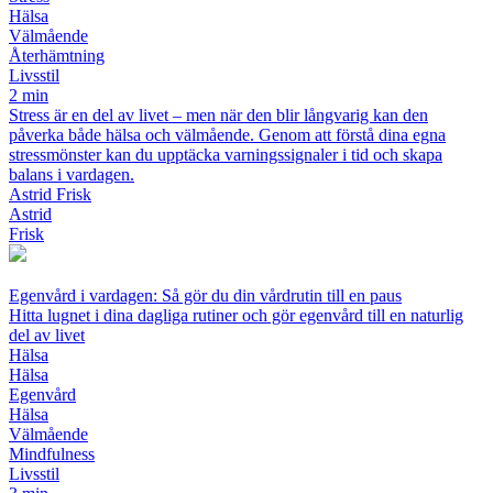
Hälsa
Välmående
Återhämtning
Livsstil
2 min
Stress är en del av livet – men när den blir långvarig kan den
påverka både hälsa och välmående. Genom att förstå dina egna
stressmönster kan du upptäcka varningssignaler i tid och skapa
balans i vardagen.
Astrid Frisk
Astrid
Frisk
Egenvård i vardagen: Så gör du din vårdrutin till en paus
Hitta lugnet i dina dagliga rutiner och gör egenvård till en naturlig
del av livet
Hälsa
Hälsa
Egenvård
Hälsa
Välmående
Mindfulness
Livsstil