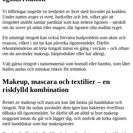
Vi tillbringar ungefär en tredjedel av livet med huvudet på kudden.
Under natten avger vi svett, hudceller och fett, vilket gör att
örngottet snabbt samlar partiklar som kan irritera ögonen – särskilt
om du sover på sidan eller magen, där ögonen ofta nuddar tyget.
Ett smutsigt örngott kan också förvärra hudproblem som akne och
rosacea, vilket i sin tur kan påverka ögonområdet. Därför
rekommenderas att byta örngott minst en gång i veckan – och oftare
om du använder makeup, hårprodukter eller har allergi.
Välj gärna örngott i naturmaterial som bomull eller bambu, som låter
huden andas och minskar risken för irritation.
Makeup, mascara och textilier – en
riskfylld kombination
Rester av makeup och mascara kan lätt fastna på handdukar och
örngott. När du sedan använder dem igen kan bakterier överföras
tillbaka till ögonområdet. Se därför till att alltid ta bort makeup
noggrant innan du går och lägger dig, och undvik att torka ögonen
med handdukar som har makeuprester.