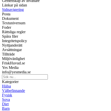
Gemenskap av invånare
Länkar på sidan
Sidnavigering
Posta
Dokument
Textuniversum
Foder
Rättsliga regler
Spåra filer
Integritetspolicy
Nyttjanderätt
Avsättningar
Tillträde
Miljövänlighet
FriskHuvud.se
Yes Media
info@yesmedia.se
Kategorier
Hälsa
Välbefinnande
Fysisk
Sova
Diet
Barn