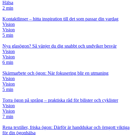
Hälsa
2 min
Kontaktlinser – hitta inspiration till det som passar din vardag
Vision
Vision
5 min
Nya glasögon? Så vänjer du dig snabbt och undviker besvär
Vision
Vision
6 min
Skärmarbete och ögon: När fokusering blir en utmaning
Vision
Vision
5 min
Torra ögon på språng – praktiska råd för bilister och cyklister
Vision
Vision
7 min
Rena textilier, friska ögon: Därför är handdukar och örngott viktiga
för din ögonhälsa