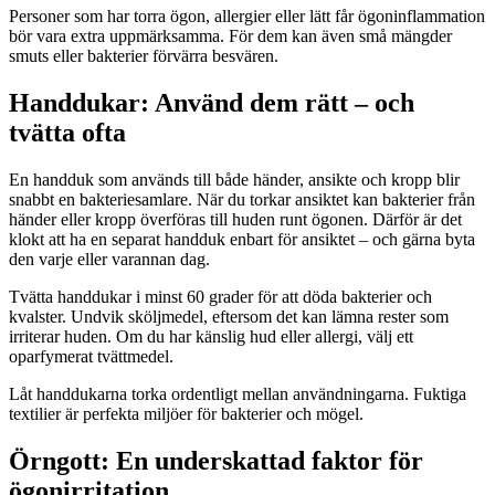
Personer som har torra ögon, allergier eller lätt får ögoninflammation
bör vara extra uppmärksamma. För dem kan även små mängder
smuts eller bakterier förvärra besvären.
Handdukar: Använd dem rätt – och
tvätta ofta
En handduk som används till både händer, ansikte och kropp blir
snabbt en bakteriesamlare. När du torkar ansiktet kan bakterier från
händer eller kropp överföras till huden runt ögonen. Därför är det
klokt att ha en separat handduk enbart för ansiktet – och gärna byta
den varje eller varannan dag.
Tvätta handdukar i minst 60 grader för att döda bakterier och
kvalster. Undvik sköljmedel, eftersom det kan lämna rester som
irriterar huden. Om du har känslig hud eller allergi, välj ett
oparfymerat tvättmedel.
Låt handdukarna torka ordentligt mellan användningarna. Fuktiga
textilier är perfekta miljöer för bakterier och mögel.
Örngott: En underskattad faktor för
ögonirritation