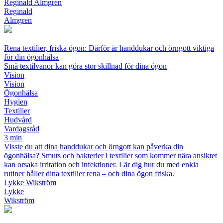
Reginald Almgren
Reginald
Almgren
Rena textilier, friska ögon: Därför är handdukar och örngott viktiga
för din ögonhälsa
Små textilvanor kan göra stor skillnad för dina ögon
Vision
Vision
Ögonhälsa
Hygien
Textilier
Hudvård
Vardagsråd
3 min
Visste du att dina handdukar och örngott kan påverka din
ögonhälsa? Smuts och bakterier i textilier som kommer nära ansiktet
kan orsaka irritation och infektioner. Lär dig hur du med enkla
rutiner håller dina textilier rena – och dina ögon friska.
Lykke Wikström
Lykke
Wikström