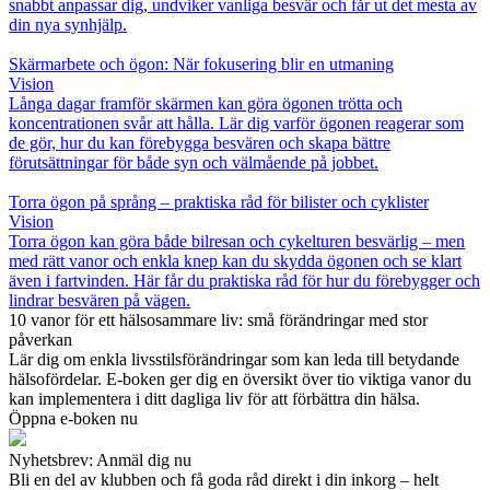
snabbt anpassar dig, undviker vanliga besvär och får ut det mesta av
din nya synhjälp.
Skärmarbete och ögon: När fokusering blir en utmaning
Vision
Långa dagar framför skärmen kan göra ögonen trötta och
koncentrationen svår att hålla. Lär dig varför ögonen reagerar som
de gör, hur du kan förebygga besvären och skapa bättre
förutsättningar för både syn och välmående på jobbet.
Torra ögon på språng – praktiska råd för bilister och cyklister
Vision
Torra ögon kan göra både bilresan och cykelturen besvärlig – men
med rätt vanor och enkla knep kan du skydda ögonen och se klart
även i fartvinden. Här får du praktiska råd för hur du förebygger och
lindrar besvären på vägen.
10 vanor för ett hälsosammare liv: små förändringar med stor
påverkan
Lär dig om enkla livsstilsförändringar som kan leda till betydande
hälsofördelar. E-boken ger dig en översikt över tio viktiga vanor du
kan implementera i ditt dagliga liv för att förbättra din hälsa.
Öppna e-boken nu
Nyhetsbrev: Anmäl dig nu
Bli en del av klubben och få goda råd direkt i din inkorg – helt