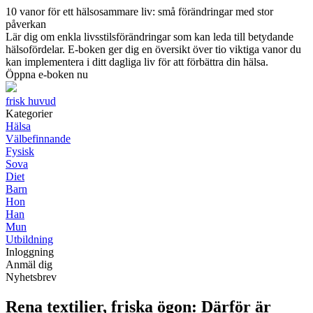
10 vanor för ett hälsosammare liv: små förändringar med stor
påverkan
Lär dig om enkla livsstilsförändringar som kan leda till betydande
hälsofördelar. E-boken ger dig en översikt över tio viktiga vanor du
kan implementera i ditt dagliga liv för att förbättra din hälsa.
Öppna e-boken nu
frisk huvud
Kategorier
Hälsa
Välbefinnande
Fysisk
Sova
Diet
Barn
Hon
Han
Mun
Utbildning
Inloggning
Anmäl dig
Nyhetsbrev
Rena textilier, friska ögon: Därför är