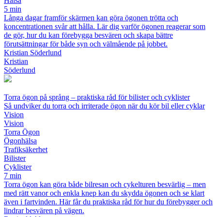
Hälsa
5 min
Långa dagar framför skärmen kan göra ögonen trötta och
koncentrationen svår att hålla. Lär dig varför ögonen reagerar som
de gör, hur du kan förebygga besvären och skapa bättre
förutsättningar för både syn och välmående på jobbet.
Kristian Söderlund
Kristian
Söderlund
Torra ögon på språng – praktiska råd för bilister och cyklister
Så undviker du torra och irriterade ögon när du kör bil eller cyklar
Vision
Vision
Torra Ögon
Ögonhälsa
Trafiksäkerhet
Bilister
Cyklister
7 min
Torra ögon kan göra både bilresan och cykelturen besvärlig – men
med rätt vanor och enkla knep kan du skydda ögonen och se klart
även i fartvinden. Här får du praktiska råd för hur du förebygger och
lindrar besvären på vägen.