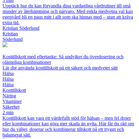
3 min
Upptäck hur du kan förvandla dina vardagliga vårdrutiner till små
stunder av återhämtning och närvaro. Med enkla medvetna val kan
egenvård bli en paus mitt i allt som ska hinnas med – utan att kräva
extra tid.
Kristian Söderlund
Kristian
Söderlund
Kosttillskott med eftertanke: Så undviker du överdosering och
olämpliga kombinationer
Lär dig använda kosttillskott på ett säkert och medvetet sätt
Hälsa
Hälsa
Hälsa
Kosttillskott
Näring
Vitaminer
Säkerhet
2 min
Kosttillskott kan vara ett värdefullt stöd för hälsan – men fel doser
eller kombinationer kan göra mer skada än nytta. Här får du råd om
hur du väljer, doserar och kombinerar tillskott på ett tryggt och
balanserat sätt.