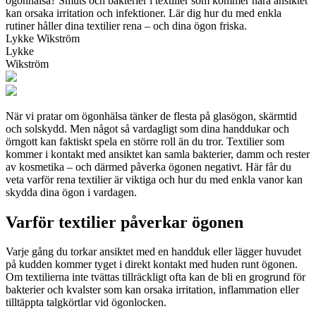
ögonhälsa? Smuts och bakterier i textilier som kommer nära ansiktet
kan orsaka irritation och infektioner. Lär dig hur du med enkla
rutiner håller dina textilier rena – och dina ögon friska.
Lykke Wikström
Lykke
Wikström
När vi pratar om ögonhälsa tänker de flesta på glasögon, skärmtid
och solskydd. Men något så vardagligt som dina handdukar och
örngott kan faktiskt spela en större roll än du tror. Textilier som
kommer i kontakt med ansiktet kan samla bakterier, damm och rester
av kosmetika – och därmed påverka ögonen negativt. Här får du
veta varför rena textilier är viktiga och hur du med enkla vanor kan
skydda dina ögon i vardagen.
Varför textilier påverkar ögonen
Varje gång du torkar ansiktet med en handduk eller lägger huvudet
på kudden kommer tyget i direkt kontakt med huden runt ögonen.
Om textilierna inte tvättas tillräckligt ofta kan de bli en grogrund för
bakterier och kvalster som kan orsaka irritation, inflammation eller
tilltäppta talgkörtlar vid ögonlocken.