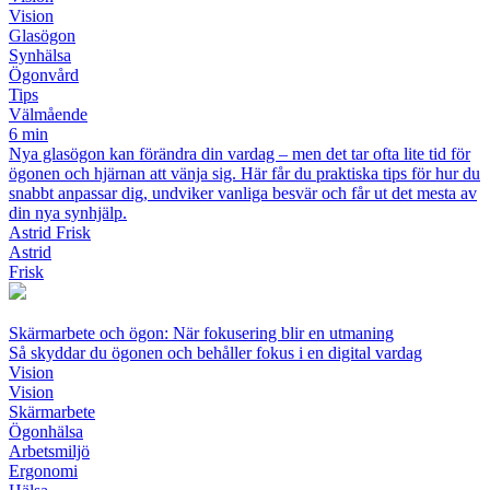
Vision
Glasögon
Synhälsa
Ögonvård
Tips
Välmående
6 min
Nya glasögon kan förändra din vardag – men det tar ofta lite tid för
ögonen och hjärnan att vänja sig. Här får du praktiska tips för hur du
snabbt anpassar dig, undviker vanliga besvär och får ut det mesta av
din nya synhjälp.
Astrid Frisk
Astrid
Frisk
Skärmarbete och ögon: När fokusering blir en utmaning
Så skyddar du ögonen och behåller fokus i en digital vardag
Vision
Vision
Skärmarbete
Ögonhälsa
Arbetsmiljö
Ergonomi