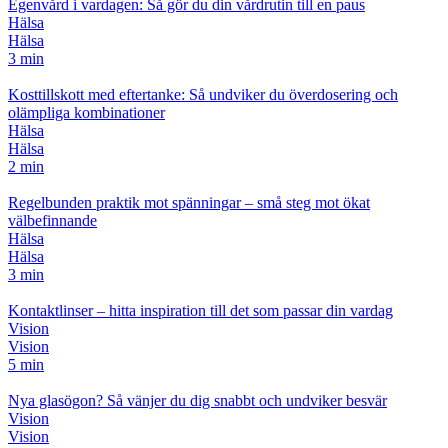
Egenvård i vardagen: Så gör du din vårdrutin till en paus
Hälsa
Hälsa
3 min
Kosttillskott med eftertanke: Så undviker du överdosering och
olämpliga kombinationer
Hälsa
Hälsa
2 min
Regelbunden praktik mot spänningar – små steg mot ökat
välbefinnande
Hälsa
Hälsa
3 min
Kontaktlinser – hitta inspiration till det som passar din vardag
Vision
Vision
5 min
Nya glasögon? Så vänjer du dig snabbt och undviker besvär
Vision
Vision