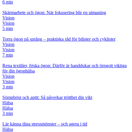
6 min
Skärmarbete och ögon: När fokusering blir en utmaning
Vision
Vision
5 min
Torra ögon på språng – praktiska råd för bilister och cyklister
Vision
Vision
7 min
Rena textilier, friska ögon: Därför är handdukar och örngott viktiga
för din ögonhälsa
Vision
Vision
3 min
Sömnbrist och aptit: Så påverkar trötthet din vikt
Hälsa
Hälsa
3 min
Lär känna dina stressmönster – och agera i tid
Hälsa