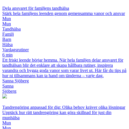
Dela ansvaret för familjens tandhälsa
Stärk hela familjens leenden genom gemensamma vanor och ansvar
Mun
Mun
Tandhälsa
Familj
Barn
Hälsa
Vardagsrutiner
6 min
Ett friskt leende börjar hemma. När hela familjen delar ansvaret för
tandhälsan blir det enklare att skapa hållbara rutiner, inspirera
varandra och bygga goda vanor som varar livet ut. Här får du tips på
hur ni tillsammans kan ta hand om tänderna – varje dag.
Sanna Sjöberg
Sanna
Sjöberg
Tandrengöring anpassad för dig: Olika behov kräver olika lösningar
Upptäck hur rätt tandrengöring kan göra skillnad för just din
munhälsa
Mun
Mun