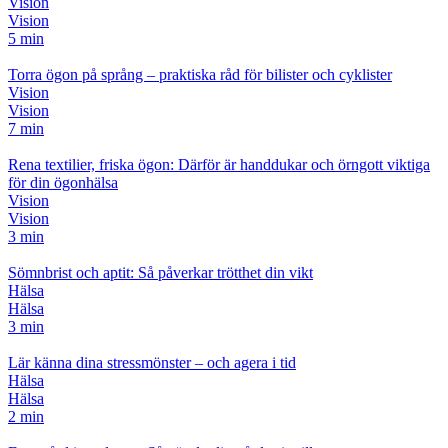
Vision
Vision
5 min
Torra ögon på språng – praktiska råd för bilister och cyklister
Vision
Vision
7 min
Rena textilier, friska ögon: Därför är handdukar och örngott viktiga
för din ögonhälsa
Vision
Vision
3 min
Sömnbrist och aptit: Så påverkar trötthet din vikt
Hälsa
Hälsa
3 min
Lär känna dina stressmönster – och agera i tid
Hälsa
Hälsa
2 min