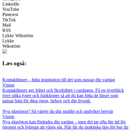
LinkedIn
YouTube
Pinterest
TikTok
Mail
RSS
Lykke Wikström
Lykke
Wikström
Læs også:
Kontaktlinser – hitta inspiration till det som passar din vardag
Vision
Kontaktlinser ger frihet och flexibilitet i vardagen. Få en överblick
över olika typer och funktioner så att du kan hitta de linser som
passar bäst för dina ögon, behov och din livsstil.
Nya glasögon? Så vänjer du dig snabbt och undviker besvär
Vision
Nya glasögon kan förändra din vardag – men det tar ofta lite tid för
ögonen och hjärnan att vänja sig. Här får du praktiska tips för hur du