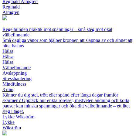
Reginald Almgren
Reginald
Almgren
Regelbunden praktik mot spänningar – små steg mot ökat
välbefinnande
Små dagliga vanor som hjälper kroppen att slappna av och sinnet att
hitta balans
Hälsa
Hälsa
Hälsa
Välbefinnande
Avslappning
Stresshantering
Mindfulness
3 min
Känner du dig stel, trött eller spänd efter långa dagar framför
skärmen? Upptäck hur enkla rörelser, medveten andning och korta
pauser kan minska spänningar och öka ditt välbefinnande – ett litet
steg i taget.
Lykke Wikström
Lykke
Wikström