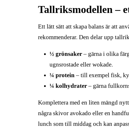
Tallriksmodellen – e
Ett lätt sätt att skapa balans är att a
rekommenderar. Den delar upp tallrike
½ grönsaker
– gärna i olika färg
ugnsrostade eller wokade.
¼ protein
– till exempel fisk, ky
¼ kolhydrater
– gärna fullkornsv
Komplettera med en liten mängd nyttigt
några skivor avokado eller en handfull
lunch som till middag och kan anpassa