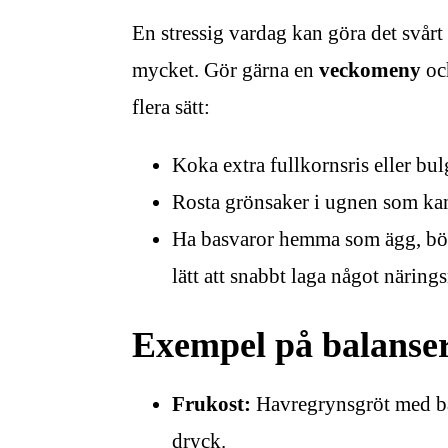
En stressig vardag kan göra det svårt 
mycket. Gör gärna en
veckomeny
oc
flera sätt:
Koka extra fullkornsris eller bu
Rosta grönsaker i ugnen som kan 
Ha basvaror hemma som ägg, böno
lätt att snabbt laga något närings
Exempel på balanse
Frukost:
Havregrynsgröt med bär
dryck.