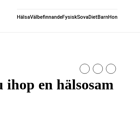
Hälsa
Välbefinnande
Fysisk
Sova
Diet
Barn
Hon
du ihop en hälsosam