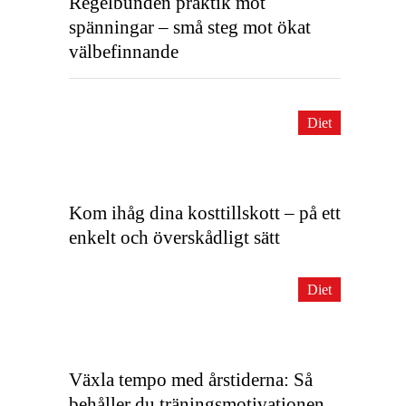
Regelbunden praktik mot
spänningar – små steg mot ökat
välbefinnande
Diet
Kom ihåg dina kosttillskott – på ett
enkelt och överskådligt sätt
Diet
Växla tempo med årstiderna: Så
behåller du träningsmotivationen