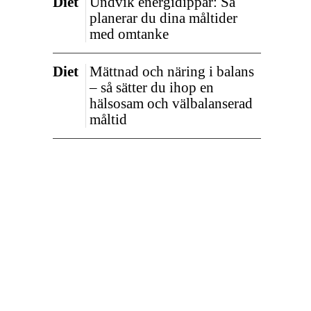
Diet
Undvik energidippar: Så
planerar du dina måltider
med omtanke
Diet
Mättnad och näring i balans
– så sätter du ihop en
hälsosam och välbalanserad
måltid