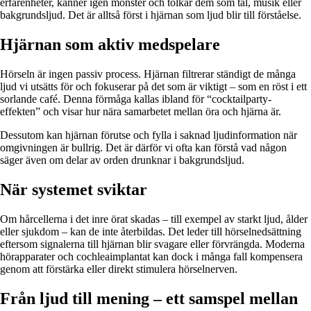
erfarenheter, känner igen mönster och tolkar dem som tal, musik eller
bakgrundsljud. Det är alltså först i hjärnan som ljud blir till förståelse.
Hjärnan som aktiv medspelare
Hörseln är ingen passiv process. Hjärnan filtrerar ständigt de många
ljud vi utsätts för och fokuserar på det som är viktigt – som en röst i ett
sorlande café. Denna förmåga kallas ibland för “cocktailparty-
effekten” och visar hur nära samarbetet mellan öra och hjärna är.
Dessutom kan hjärnan förutse och fylla i saknad ljudinformation när
omgivningen är bullrig. Det är därför vi ofta kan förstå vad någon
säger även om delar av orden drunknar i bakgrundsljud.
När systemet sviktar
Om hårcellerna i det inre örat skadas – till exempel av starkt ljud, ålder
eller sjukdom – kan de inte återbildas. Det leder till hörselnedsättning
eftersom signalerna till hjärnan blir svagare eller förvrängda. Moderna
hörapparater och cochleaimplantat kan dock i många fall kompensera
genom att förstärka eller direkt stimulera hörselnerven.
Från ljud till mening – ett samspel mellan