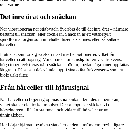
och värme
Det inre örat och snäckan
När vibrationerna når stigbygeln överförs de till det inre örat – närmare
bestämt till snäckan, eller cochlean. Snäckan är ett vätskefyllt,
spiralformat organ som innehåller tusentals sinnesceller, så kallade
hårceller.
Inuti snäckan rör sig vätskan i takt med vibrationerna, vilket får
hårcellerna att böja sig. Varje hårcell är känslig för en viss frekvens:
höga toner registreras nära snäckans början, medan låga toner uppfattas
längre in. På så sätt delas ljudet upp i sina olika frekvenser – som ett
biologiskt filter.
Från hårceller till hjärnsignal
När hårcellerna böjer sig öppnas små jonkanaler i deras membran,
vilket skapar elektriska impulser. Dessa impulser skickas via
hörselnerven till hjärnstammen och vidare till hörselcentrum i
tinningloben.
Här börjar hjärnan bearbeta signalerna: den jämför dem med tidigare