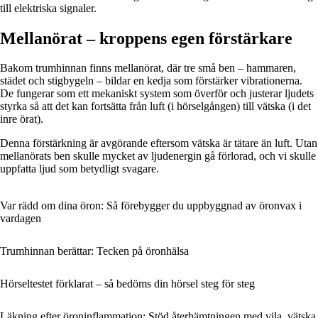
till elektriska signaler.
Mellanörat – kroppens egen förstärkare
Bakom trumhinnan finns mellanörat, där tre små ben – hammaren,
städet och stigbygeln – bildar en kedja som förstärker vibrationerna.
De fungerar som ett mekaniskt system som överför och justerar ljudets
styrka så att det kan fortsätta från luft (i hörselgången) till vätska (i det
inre örat).
Denna förstärkning är avgörande eftersom vätska är tätare än luft. Utan
mellanörats ben skulle mycket av ljudenergin gå förlorad, och vi skulle
uppfatta ljud som betydligt svagare.
Var rädd om dina öron: Så förebygger du uppbyggnad av öronvax i
vardagen
Trumhinnan berättar: Tecken på öronhälsa
Hörseltestet förklarat – så bedöms din hörsel steg för steg
Läkning efter öroninflammation: Stöd återhämtningen med vila, vätska