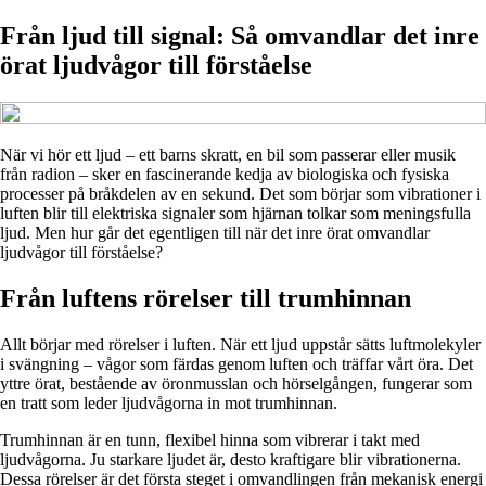
Från ljud till signal: Så omvandlar det inre
örat ljudvågor till förståelse
När vi hör ett ljud – ett barns skratt, en bil som passerar eller musik
från radion – sker en fascinerande kedja av biologiska och fysiska
processer på bråkdelen av en sekund. Det som börjar som vibrationer i
luften blir till elektriska signaler som hjärnan tolkar som meningsfulla
ljud. Men hur går det egentligen till när det inre örat omvandlar
ljudvågor till förståelse?
Från luftens rörelser till trumhinnan
Allt börjar med rörelser i luften. När ett ljud uppstår sätts luftmolekyler
i svängning – vågor som färdas genom luften och träffar vårt öra. Det
yttre örat, bestående av öronmusslan och hörselgången, fungerar som
en tratt som leder ljudvågorna in mot trumhinnan.
Trumhinnan är en tunn, flexibel hinna som vibrerar i takt med
ljudvågorna. Ju starkare ljudet är, desto kraftigare blir vibrationerna.
Dessa rörelser är det första steget i omvandlingen från mekanisk energi