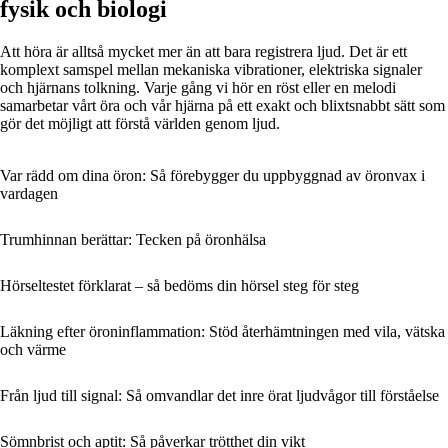
fysik och biologi
Att höra är alltså mycket mer än att bara registrera ljud. Det är ett
komplext samspel mellan mekaniska vibrationer, elektriska signaler
och hjärnans tolkning. Varje gång vi hör en röst eller en melodi
samarbetar vårt öra och vår hjärna på ett exakt och blixtsnabbt sätt som
gör det möjligt att förstå världen genom ljud.
Var rädd om dina öron: Så förebygger du uppbyggnad av öronvax i
vardagen
Trumhinnan berättar: Tecken på öronhälsa
Hörseltestet förklarat – så bedöms din hörsel steg för steg
Läkning efter öroninflammation: Stöd återhämtningen med vila, vätska
och värme
Från ljud till signal: Så omvandlar det inre örat ljudvågor till förståelse
Sömnbrist och aptit: Så påverkar trötthet din vikt